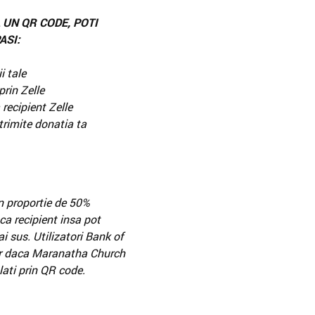
 UN QR CODE, POTI
ASI:
i tale
prin Zelle
cipient Zelle
trimite donatia ta
in proportie de 50%
a recipient insa pot
i sus. Utilizatori Bank of
iar daca Maranatha Church
lati prin QR code.